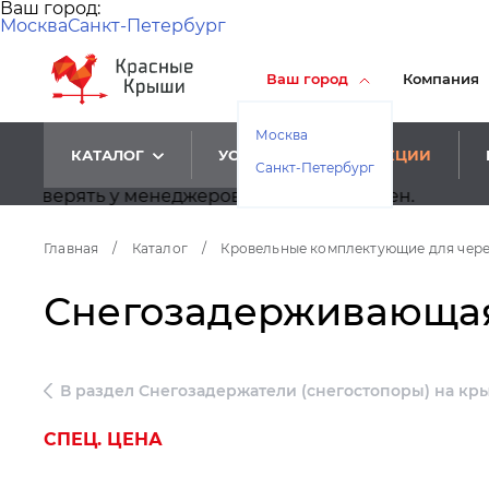
Ваш город:
Москва
Санкт-Петербург
Ваш город
Компания
Москва
КАТАЛОГ
УСЛУГИ
АКЦИИ
Санкт-Петербург
ять у менеджеров корректность цен.
Главная
/
Каталог
/
Кровельные комплектующие для чер
Снегозадерживающая 
В раздел Снегозадержатели (снегостопоры) на кр
СПЕЦ. ЦЕНА