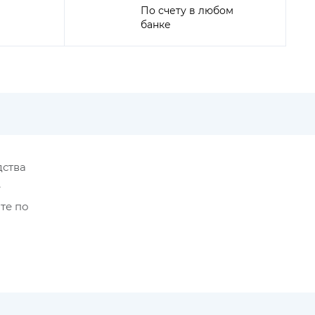
По счету в любом
банке
дства
е
те по