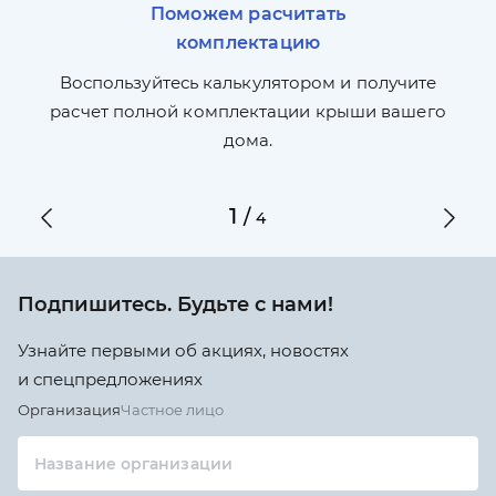
Поможем расчитать
комплектацию
П
л,
Воспользуйтесь калькулятором и получите
по
ги
расчет полной комплектации крыши вашего
дома.
1
/
4
Подпишитесь. Будьте с нами!
Узнайте первыми об акциях, новостях
и спецпредложениях
Организация
Частное лицо
Название организации