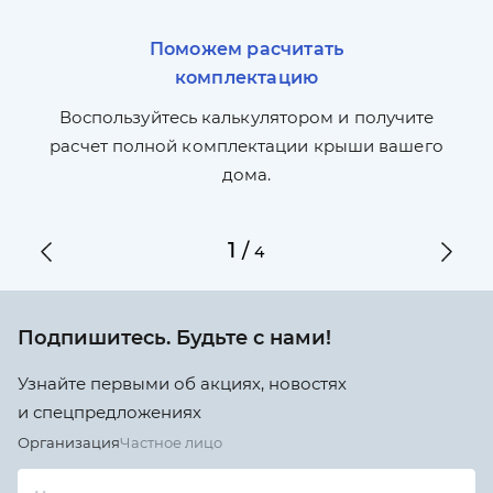
Поможем расчитать
комплектацию
П
л,
Воспользуйтесь калькулятором и получите
по
ги
расчет полной комплектации крыши вашего
дома.
1
/
4
Подпишитесь. Будьте с нами!
Узнайте первыми об акциях, новостях
и спецпредложениях
Организация
Частное лицо