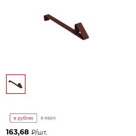
в евро
в рублях
163,68
₽/шт.