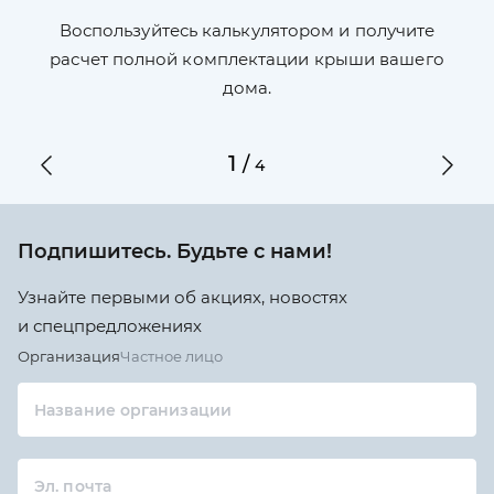
П
л,
Воспользуйтесь калькулятором и получите
по
ги
расчет полной комплектации крыши вашего
дома.
1
/
4
Подпишитесь. Будьте с нами!
Узнайте первыми об акциях, новостях
и спецпредложениях
Организация
Частное лицо
Название организации
Эл. почта