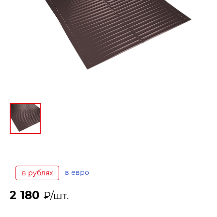
в евро
в рублях
2 180
₽/шт.