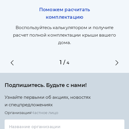
Поможем расчитать
комплектацию
П
л,
Воспользуйтесь калькулятором и получите
по
ги
расчет полной комплектации крыши вашего
дома.
1
/
4
Подпишитесь. Будьте с нами!
Узнайте первыми об акциях, новостях
и спецпредложениях
Организация
Частное лицо
Название организации