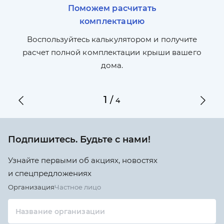
Поможем расчитать
комплектацию
П
л,
Воспользуйтесь калькулятором и получите
по
ги
расчет полной комплектации крыши вашего
дома.
1
/
4
Подпишитесь. Будьте с нами!
Узнайте первыми об акциях, новостях
и спецпредложениях
Организация
Частное лицо
Название организации