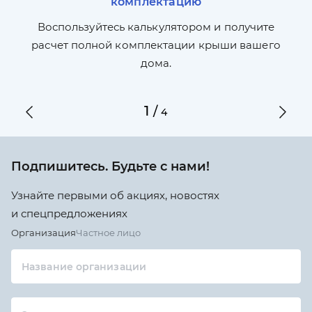
комплектацию
П
л,
Воспользуйтесь калькулятором и получите
по
ги
расчет полной комплектации крыши вашего
дома.
1
/
4
Подпишитесь. Будьте с нами!
Узнайте первыми об акциях, новостях
и спецпредложениях
Организация
Частное лицо
Название организации