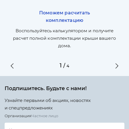
Поможем расчитать
комплектацию
П
л,
Воспользуйтесь калькулятором и получите
по
ги
расчет полной комплектации крыши вашего
дома.
1
/
4
Подпишитесь. Будьте с нами!
Узнайте первыми об акциях, новостях
и спецпредложениях
Организация
Частное лицо