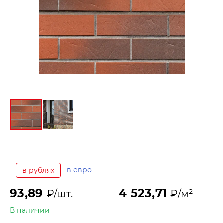
в евро
в рублях
93,89
4 523,71
₽/шт.
₽/м²
В наличии