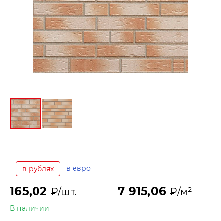
в евро
в рублях
165,02
7 915,06
₽/шт.
₽/м²
В наличии