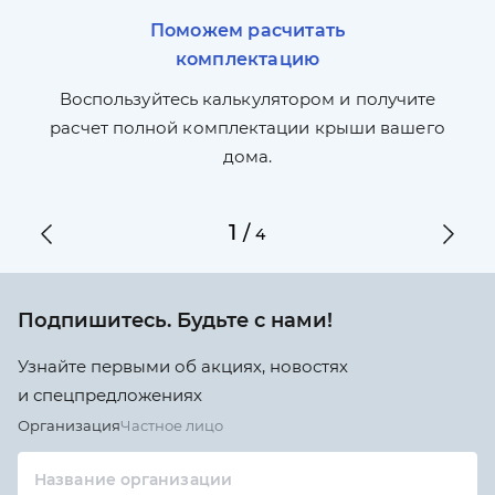
Поможем расчитать
комплектацию
П
л,
Воспользуйтесь калькулятором и получите
по
ги
расчет полной комплектации крыши вашего
дома.
1
/
4
Подпишитесь. Будьте с нами!
Узнайте первыми об акциях, новостях
и спецпредложениях
Организация
Частное лицо
Название организации