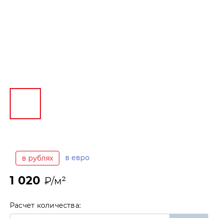
в евро
в рублях
1 020
₽/м²
Расчет количества: