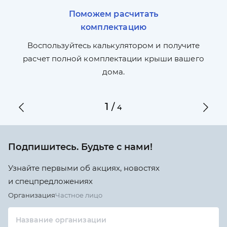
Поможем расчитать
комплектацию
П
л,
Воспользуйтесь калькулятором и получите
по
ги
расчет полной комплектации крыши вашего
дома.
1
/
4
Подпишитесь. Будьте с нами!
Узнайте первыми об акциях, новостях
и спецпредложениях
Организация
Частное лицо
Название организации