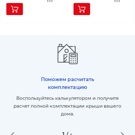
Поможем расчитать
комплектацию
П
л,
Воспользуйтесь калькулятором и получите
по
ги
расчет полной комплектации крыши вашего
дома.
1
/