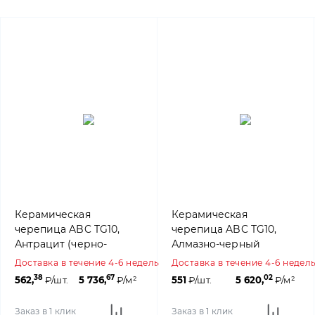
Керамическая
Керамическая
черепица ABC TG10,
черепица ABC TG10,
Антрацит (черно-
Алмазно-черный
коричневый ангоб)
(ангоб)
Доставка в течение 4-6 недель
Доставка в течение 4-6 недел
38
67
02
562,
₽/шт.
5 736,
₽/м²
551
₽/шт.
5 620,
₽/м²
Заказ в 1 клик
Заказ в 1 клик