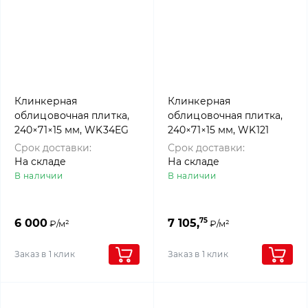
Клинкерная
Клинкерная
облицовочная плитка,
облицовочная плитка,
240×71×15 мм, WK34EG
240×71×15 мм, WK121
Grau nuanciert
ROT, Westerwalder
Срок доставки:
Срок доставки:
Edelglanz, Westerwalder
klinker
На складе
На складе
klinker
В наличии
В наличии
75
6 000
7 105,
₽/м²
₽/м²
Заказ в 1 клик
Заказ в 1 клик