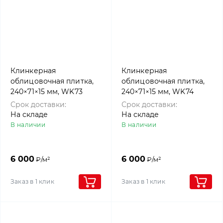
Клинкерная
Клинкерная
облицовочная плитка,
облицовочная плитка,
240×71×15 мм, WK73
240×71×15 мм, WK74
Siena-antik,
Walcheren, Westerwalder
Срок доставки:
Срок доставки:
Westerwalder klinker
klinker
На складе
На складе
В наличии
В наличии
6 000
6 000
₽/м²
₽/м²
Заказ в 1 клик
Заказ в 1 клик