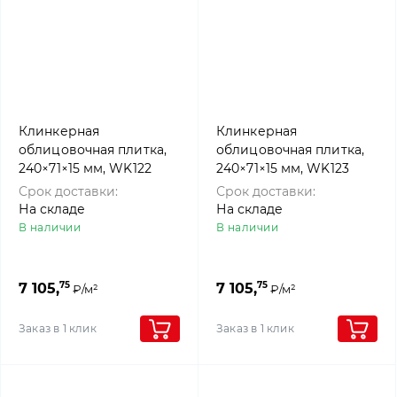
Клинкерная
Клинкерная
облицовочная плитка,
облицовочная плитка,
240×71×15 мм, WK122
240×71×15 мм, WK123
BEIGE, Westerwalder
GRAU, Westerwalder
Срок доставки:
Срок доставки:
klinker
klinker
На складе
На складе
В наличии
В наличии
75
75
7 105,
7 105,
₽/м²
₽/м²
Заказ в 1 клик
Заказ в 1 клик