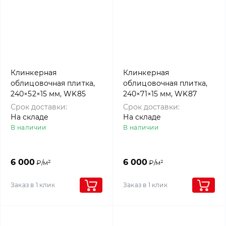
Клинкерная
Клинкерная
облицовочная плитка,
облицовочная плитка,
240×52×15 мм, WK85
240×71×15 мм, WK87
Hamburg, Westerwalder
London, Westerwalder
Срок доставки:
Срок доставки:
klinker
klinker
На складе
На складе
В наличии
В наличии
6 000
6 000
₽/м²
₽/м²
Заказ в 1 клик
Заказ в 1 клик