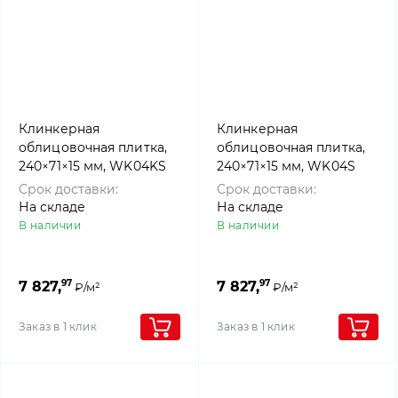
Клинкерная
Клинкерная
облицовочная плитка,
облицовочная плитка,
240×71×15 мм, WK04KS
240×71×15 мм, WK04S
Rotbraunbunt Kohle
Rotbraunbunt Spezial,
Срок доставки:
Срок доставки:
Spezial, Westerwalder
Westerwalder klinker
На складе
На складе
klinker
В наличии
В наличии
97
97
7 827,
7 827,
₽/м²
₽/м²
Заказ в 1 клик
Заказ в 1 клик