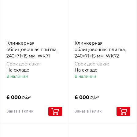
Клинкерная
Клинкерная
облицовочная плитка,
облицовочная плитка,
240×71×15 мм, WK71
240×71×15 мм, WK72
Antik-blau-bunt,
Blau-bunt-rotsand,
Срок доставки:
Срок доставки:
Westerwalder klinker
Westerwalder klinker
На складе
На складе
В наличии
В наличии
6 000
6 000
₽/м²
₽/м²
Заказ в 1 клик
Заказ в 1 клик