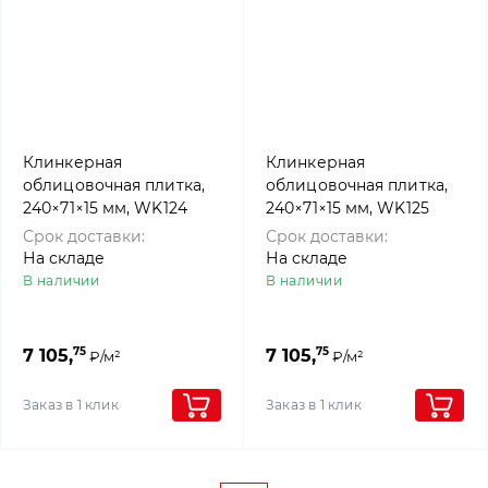
Клинкерная
Клинкерная
облицовочная плитка,
облицовочная плитка,
240×71×15 мм, WK124
240×71×15 мм, WK125
DUNKELGRAU,
BRAUN, Westerwalder
Срок доставки:
Срок доставки:
Westerwalder klinker
klinker
На складе
На складе
В наличии
В наличии
75
75
7 105,
7 105,
₽/м²
₽/м²
Заказ в 1 клик
Заказ в 1 клик