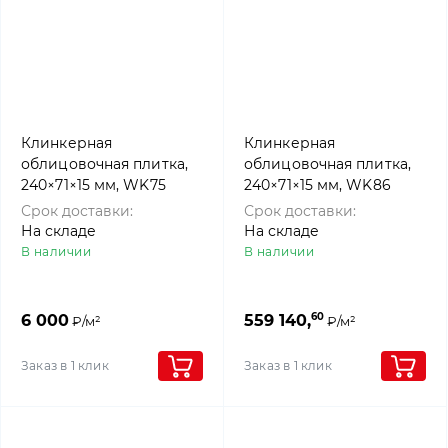
Клинкерная
Клинкерная
облицовочная плитка,
облицовочная плитка,
240×71×15 мм, WK75
240×71×15 мм, WK86
Gelderland,
New-York, Westerwalder
Срок доставки:
Срок доставки:
Westerwalder klinker
klinker
На складе
На складе
В наличии
В наличии
60
6 000
559 140,
₽/м²
₽/м²
Заказ в 1 клик
Заказ в 1 клик