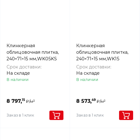
Клинкерная
Клинкерная
облицовочная плитка,
облицовочная плитка,
240×71×15 мм,WK05KS
240×71×15 мм,WK15
Eisenschmelz-
Schwarz-bunt Edelglanz,
Срок доставки:
Срок доставки:
Schwarzbraun Kohle
Westerwalder klinker
На складе
На складе
Spezial, Westerwalder
В наличии
В наличии
klinker
15
49
8 797,
8 573,
₽/м²
₽/м²
Заказ в 1 клик
Заказ в 1 клик