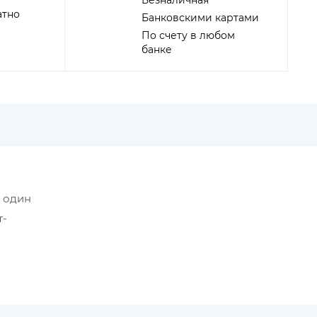
Безналичная
атно
Банковскими картами
По счету в любом
банке
в один
т-