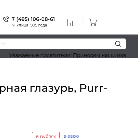
7 (495) 106-08-61
м. Улица 1905 года
аемые посетители! Приносим наши извинения, на са
ная глазурь, Purr-
в евро
в рублях