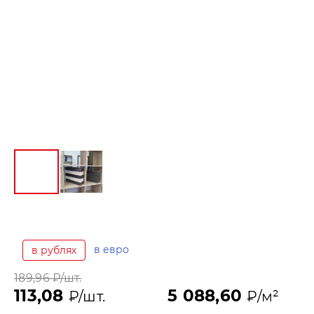
в евро
в рублях
189,96
₽/шт.
113,08
5 088,60
₽/шт.
₽/м²