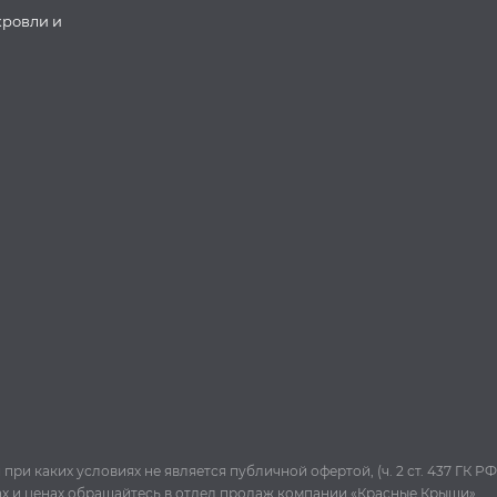
кровли и
и каких условиях не является публичной офертой, (ч. 2 ст. 437 ГК РФ
ах и ценах обращайтесь в отдел продаж компании «Красные Крыши».