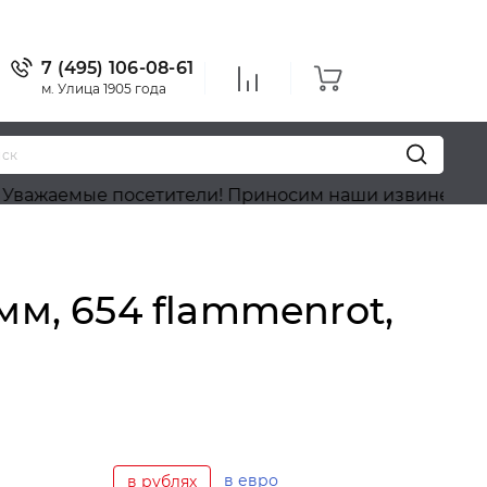
7 (495) 106-08-61
м. Улица 1905 года
е посетители! Приносим наши извинения, на сайте 
мм, 654 flammenrot,
в евро
в рублях