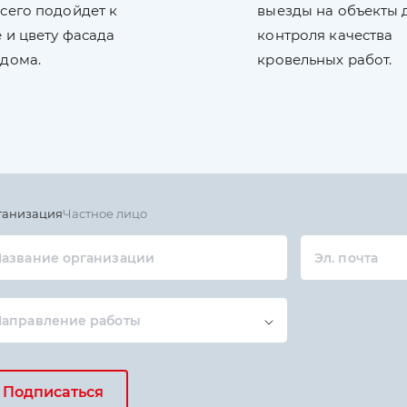
сего подойдет к
выезды на объекты 
 и цвету фасада
контроля качества
 дома.
кровельных работ.
ганизация
Частное лицо
азвание организации
Эл. почта
Направление работы
Подписаться