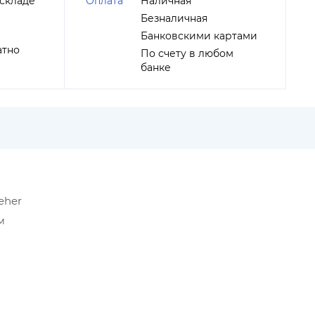
складе
Оплата
Наличная
Безналичная
Банковскими картами
атно
По счету в любом
банке
eher
м