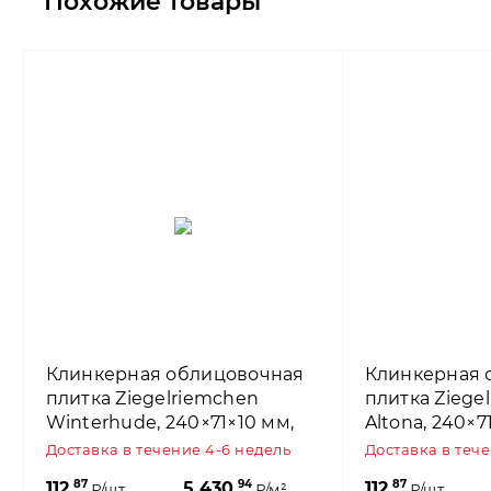
Похожие товары
Клинкерная облицовочная
Клинкерная 
плитка Ziegelriemchen
плитка Ziege
Winterhude, 240×71×10 мм,
Altona, 240×7
ABC Klinkergruppe
Klinkergrupp
Доставка в течение 4-6 недель
Доставка в теч
87
94
87
112,
5 430,
112,
₽/шт.
₽/м²
₽/шт.