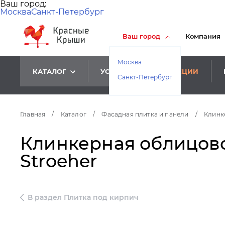
Ваш город:
Москва
Санкт-Петербург
Ваш город
Компания
Москва
КАТАЛОГ
УСЛУГИ
АКЦИИ
Санкт-Петербург
Главная
/
Каталог
/
Фасадная плитка и панели
/
Клинк
Клинкерная облицовоч
Stroeher
В раздел Плитка под кирпич