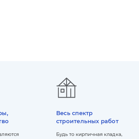
ры,
Весь спектр
тво
строительных работ
вляются
Будь то кирпичная кладка,