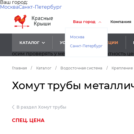
Ваш город:
Москва
Санкт-Петербург
Ваш город
Компания
Москва
КАТАЛОГ
УСЛУГИ
АКЦИИ
Санкт-Петербург
м проверять у менеджеров корректность цен.
Главная
/
Каталог
/
Водосточная система
/
Крепление 
Хомут трубы металлич
В раздел Хомут трубы
СПЕЦ. ЦЕНА