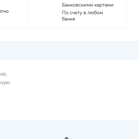
Банковскими картами
атно
По счету в любом
банке
а),
бную