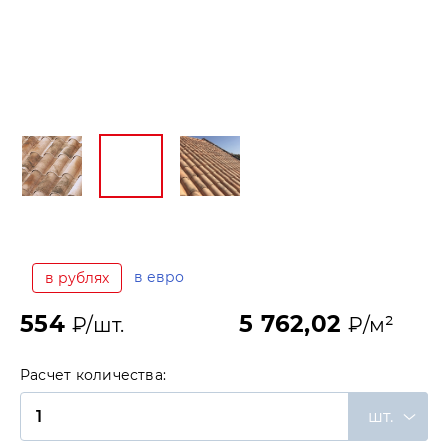
в евро
в рублях
554
5 762,02
₽/шт.
₽/м²
Расчет количества:
шт.