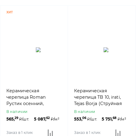
ХИТ
Керамическая
Керамическая
черепица Roman
черепица TB 10, irati,
Рустик осенний,
Tejas Borja (Струйная
Rongguan
печать под столетнюю
В наличии
В наличии
черепицу)
29
62
06
68
565,
₽/шт.
5 087,
₽/м²
553,
₽/шт.
5 751,
₽/м²
Заказ в 1 клик
Заказ в 1 клик