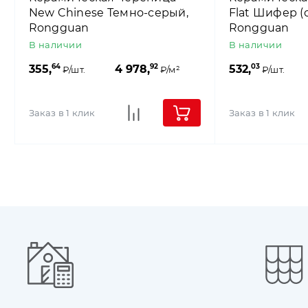
New Chinese Темно-серый,
Flat Шифер (
Rongguan
Rongguan
В наличии
В наличии
64
92
03
355,
4 978,
532,
₽/шт.
₽/м²
₽/шт.
Заказ в 1 клик
Заказ в 1 клик