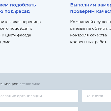
ем подобрать
Выполним заме
ю под фасад
проверим качес
рите какая черепица
Компанией осущест
сего подойдет к
выезды на объекты 
 и цвету фасада
контроля качества
 дома.
кровельных работ.
ганизация
Частное лицо
азвание организации
Эл. почта