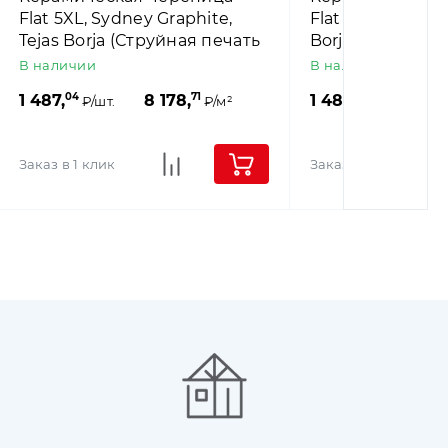
Flat 5XL, Sydney Graphite,
Flat 5XL, Austin 
Tejas Borja (Струйная печать
Borja (Струйная
под цемент)
камень)
В наличии
В наличии
04
71
04
1 487,
8 178,
1 487,
8
₽/шт.
₽/м²
₽/шт.
Заказ в 1 клик
Заказ в 1 клик