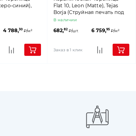
серо-синий),
Flat 10, Leon (Matte), Tejas
Borja (Струйная печать под
сланец)
В наличии
30
82
95
4 788,
682,
6 759,
₽/м²
₽/шт.
₽/м²
Заказ в 1 клик