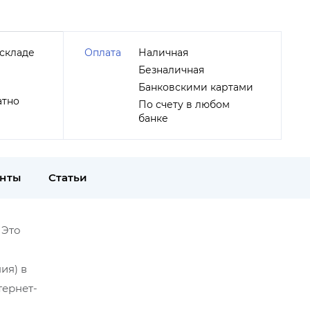
складе
Оплата
Наличная
Безналичная
Банковскими картами
атно
По счету в любом
банке
енты
Статьи
 Это
ия) в
тернет-