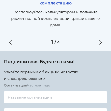
комплектацию
П
л,
Воспользуйтесь калькулятором и получите
по
ги
расчет полной комплектации крыши вашего
дома.
1
/
4
Подпишитесь. Будьте с нами!
Узнайте первыми об акциях, новостях
и спецпредложениях
Организация
Частное лицо
Название организации