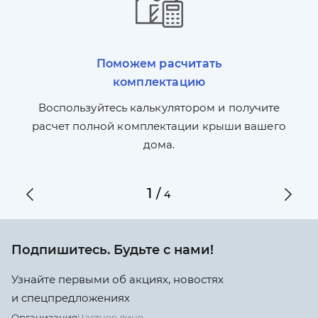
Поможем расчитать
комплектацию
П
л,
Воспользуйтесь калькулятором и получите
по
ги
расчет полной комплектации крыши вашего
дома.
1
/
4
Подпишитесь. Будьте с нами!
Узнайте первыми об акциях, новостях
и спецпредложениях
Организация
Частное лицо