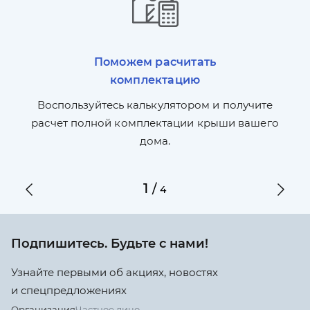
Поможем расчитать
комплектацию
П
л,
Воспользуйтесь калькулятором и получите
по
ги
расчет полной комплектации крыши вашего
дома.
1
/
4
Подпишитесь. Будьте с нами!
Узнайте первыми об акциях, новостях
и спецпредложениях
Организация
Частное лицо