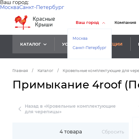
Ваш город:
Москва
Санкт-Петербург
Ваш город
Компания
Москва
КАТАЛОГ
УСЛУГИ
АКЦИИ
Санкт-Петербург
Главная
/
Каталог
/
Кровельные комплектующие для чер
Примыкание 4roof (П
Назад в «Кровельные комплектующие
для черепицы»
4 товара
Сбросить