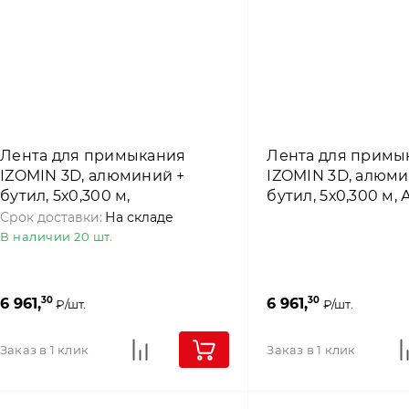
Лента для примыкания
Лента для примы
IZOMIN 3D, алюминий +
IZOMIN 3D, алюми
бутил, 5х0,300 м,
бутил, 5х0,300 м, 
Коричневый, 4roof
4roof
Срок доставки:
На складе
В наличии 20 шт.
30
30
6 961,
6 961,
₽/шт.
₽/шт.
Заказ в 1 клик
Заказ в 1 клик