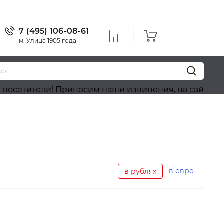
7 (495) 106-08-61
м. Улица 1905 года
тели! Приносим наши извинения, на сайте идёт обн
в евро
в рублях