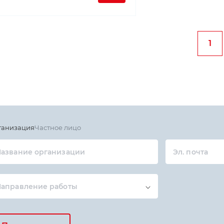
1
ганизация
Частное лицо
азвание организации
Эл. почта
Направление работы