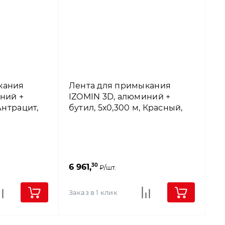
кания
Лента для примыкания
ний +
IZOMIN 3D, алюминий +
Антрацит,
бутил, 5х0,300 м, Красный,
4roof
30
6 961,
₽/шт.
Заказ в 1 клик