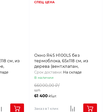
СПЕЦ. ЦЕНА
Окно R45 H100L5 без
118 см, из
термоблока, 65х118 см, из
е,
дерева (вент.клапан,
), Roto
однокамерное,
кладе
Срок доставки:
На складе
среднеповоротное), Roto
В наличии
66000,00
₽/
шт.
61 400
₽/шт.
Заказ в 1 клик