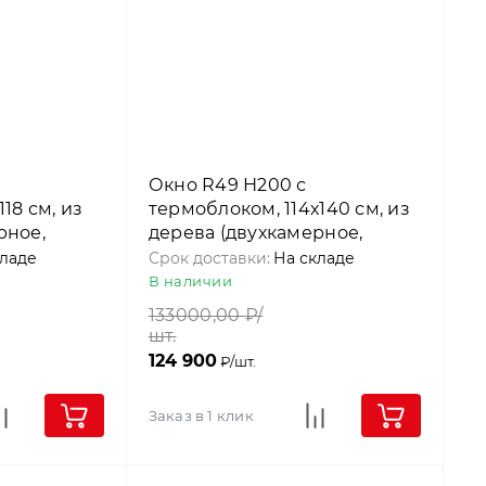
Окно R49 Н200 с
18 см, из
термоблоком, 114х140 см, из
рное,
дерева (двухкамерное,
), Roto
среднеповоротное), Roto
кладе
Срок доставки:
На складе
В наличии
133000,00
₽/
шт.
124 900
₽/шт.
Заказ в 1 клик