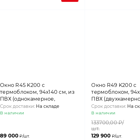
Окно R45 K200 с
Окно R49 K200 с
термоблоком, 94х140 см, из
термоблоком, 94х
ПВХ (однокамерное,
ПВХ (двухкамерно
среднеповоротное), Roto
среднеповоротное
Срок доставки:
На складе
Срок доставки:
На с
В наличии
В наличии
133700,00
₽/
шт.
89 000
129 900
₽/шт.
₽/шт.