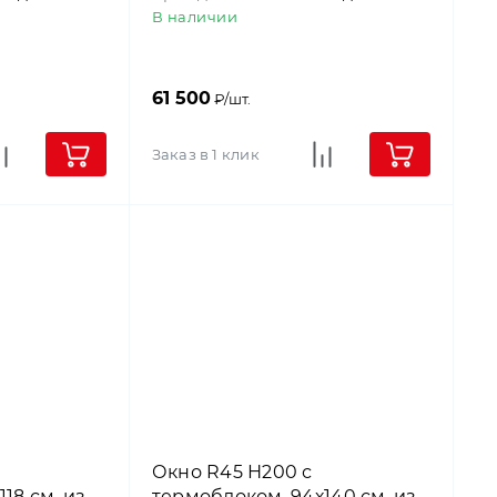
В наличии
61 500
₽/шт.
Заказ в 1 клик
Окно R45 Н200 с
18 см, из
термоблоком, 94х140 см, из