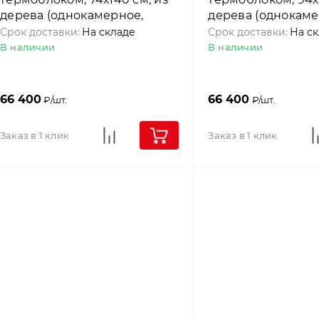
дерева (однокамерное,
дерева (однокаме
среднеповоротное), Roto
среднеповоротное
Срок доставки:
На складе
Срок доставки:
На с
В наличии
В наличии
66 400
66 400
₽/шт.
₽/шт.
Заказ в 1 клик
Заказ в 1 клик