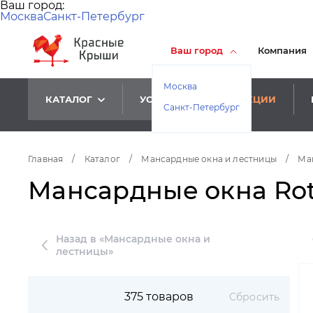
Ваш город:
Москва
Санкт-Петербург
Ваш город
Компания
Москва
КАТАЛОГ
УСЛУГИ
АКЦИИ
Санкт-Петербург
Главная
/
Каталог
/
Мансардные окна и лестницы
/
Ма
Мансардные окна Rot
Назад в «Мансардные окна и
лестницы»
375 товаров
Сбросить