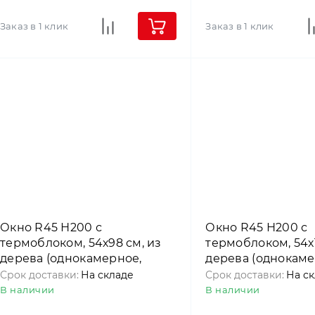
Заказ в 1 клик
Заказ в 1 клик
Окно R45 Н200 с
Окно R45 Н200 с
термоблоком, 54х98 см, из
термоблоком, 54х1
дерева (однокамерное,
дерева (однокаме
среднеповоротное), Roto
среднеповоротное
Срок доставки:
На складе
Срок доставки:
На с
В наличии
В наличии