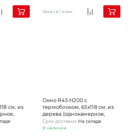
Заказ в 1 клик
Окно R45 Н200 с
18 см, из
термоблоком, 65х118 см, из
рное,
дерева (однокамерное,
), Roto
среднеповоротное), Roto
кладе
Срок доставки:
На складе
В наличии