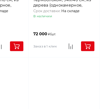
рное,
дерева (однокамерное,
), Roto
среднеповоротное), Roto
кладе
Срок доставки:
На складе
В наличии
72 000
₽/шт.
Заказ в 1 клик