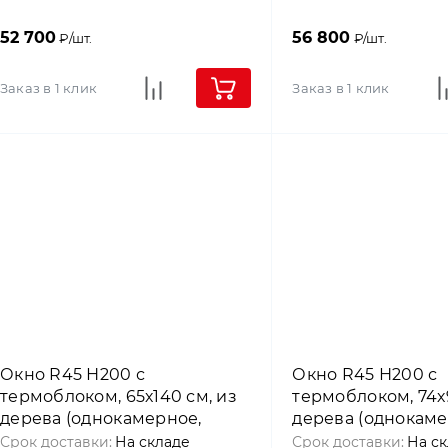
52 700
56 800
₽/шт.
₽/шт.
Заказ в 1 клик
Заказ в 1 клик
Окно R45 Н200 с
Окно R45 Н200 с
термоблоком, 65х140 см, из
термоблоком, 74х9
дерева (однокамерное,
дерева (однокаме
среднеповоротное), Roto
среднеповоротное
Срок доставки:
На складе
Срок доставки:
На с