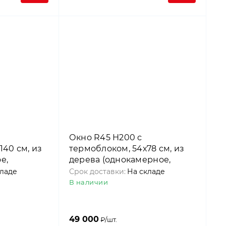
Окно R45 Н200 с
140 см, из
термоблоком, 54х78 см, из
е,
дерева (однокамерное,
), Roto
среднеповоротное), Roto
кладе
Срок доставки:
На складе
В наличии
49 000
₽/шт.