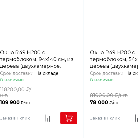
Окно R49 Н200 с
Окно R49 Н200 с
термоблоком, 94х140 см, из
термоблоком, 54х1
дерева (двухкамерное,
дерева (двухкаме
среднеповоротное), Roto
среднеповоротное
Срок доставки:
На складе
Срок доставки:
На с
В наличии
В наличии
118200,00
₽/
шт.
81000,00
₽/шт.
109 900
78 000
₽/шт.
₽/шт.
Заказ в 1 клик
Заказ в 1 клик