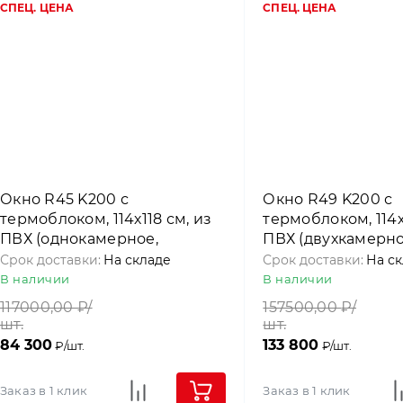
СПЕЦ. ЦЕНА
СПЕЦ. ЦЕНА
Окно R45 K200 с
Окно R49 K200 с
термоблоком, 114х118 см, из
термоблоком, 114х
ПВХ (однокамерное,
ПВХ (двухкамерно
среднеповоротное), Roto
среднеповоротное
Срок доставки:
На складе
Срок доставки:
На с
В наличии
В наличии
117000,00
₽/
157500,00
₽/
шт.
шт.
84 300
133 800
₽/шт.
₽/шт.
Заказ в 1 клик
Заказ в 1 клик