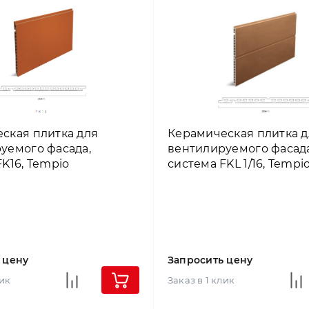
ская плитка для
Керамическая плитка д
уемого фасада,
вентилируемого фасада
FK16, Tempio
система FKL 1/16, Tempi
 цену
Запросить цену
лик
Заказ в 1 клик