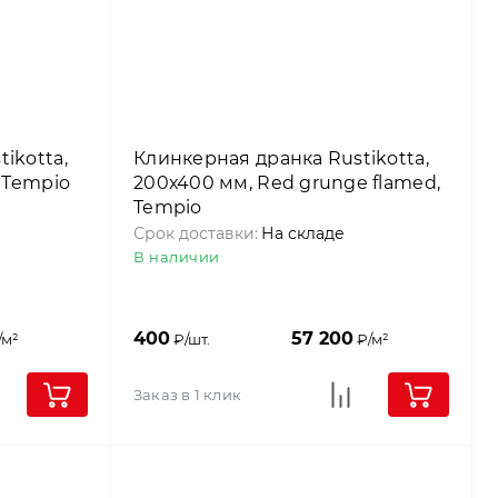
ikotta,
Клинкерная дранка Rustikotta,
, Tempio
200х400 мм, Red grunge flamed,
Tempio
Срок доставки:
На складе
В наличии
400
57 200
/м²
₽/шт.
₽/м²
Заказ в 1 клик