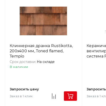
Клинкерная дранка Rustikotta,
Керамиче
200х400 мм, Toned flamed,
вентилир
Tempio
система 
Срок доставки:
На складе
В наличии
Запросить цену
Запросить
Заказ в 1 клик
Заказ в 1 к