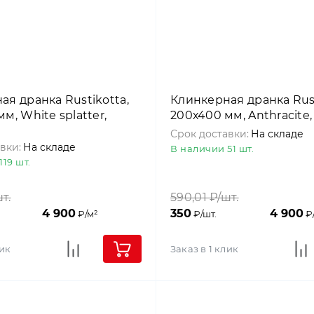
ая дранка Rustikotta,
Клинкерная дранка Rust
м, White splatter,
200х400 мм, Anthracite
Срок доставки:
На складе
вки:
На складе
В наличии 51 шт.
19 шт.
т.
590,01
₽/шт.
4 900
350
4 900
₽/м²
₽/шт.
₽
лик
Заказ в 1 клик