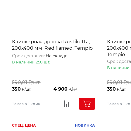
Клинкерная дранка Rustikotta,
Клинкерн
200х400 мм, Red flamed, Tempio
200х400 м
Tempio
Срок доставки:
На складе
Срок доста
В наличии 250 шт.
В наличии 1
590,01
₽/шт.
590,01
₽/ш
350
4 900
350
₽/шт.
₽/м²
₽/шт.
Заказ в 1 клик
Заказ в 1 к
СПЕЦ. ЦЕНА
НОВИНКА