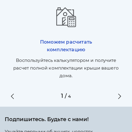
Поможем расчитать
комплектацию
П
л,
Воспользуйтесь калькулятором и получите
по
ги
расчет полной комплектации крыши вашего
дома.
1
/
4
Подпишитесь. Будьте с нами!
Узнайте первыми об акциях, новостях