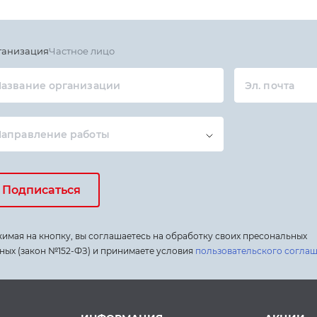
ганизация
Частное лицо
азвание организации
Эл. почта
Направление работы
Подписаться
имая на кнопку, вы соглашаетесь на обработку своих пресональных
ных (закон №152-ФЗ) и принимаете условия
пользовательского согла