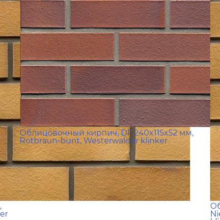
Облицовочный кирпич, DF 240x115x52 мм,
Rotbraun-bunt, Westerwalder klinker
,
Об
er
Ni