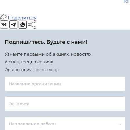
kl
Поделиться
Подпишитесь. Будьте с нами!
Узнайте первыми об акциях, новостях
и спецпредложениях
Организация
Частное лицо
Название организации
Эл. почта
Направление работы