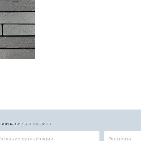
ганизация
Частное лицо
азвание организации
Эл. почта